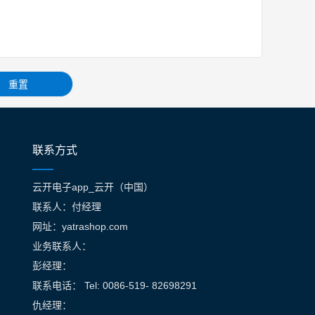
联系方式
云开电子app_云开（中国）
联系人：付经理
网址：yatrashop.com
业务联系人：
彭经理：
联系电话： Tel: 0086-519- 82698291
仇经理：