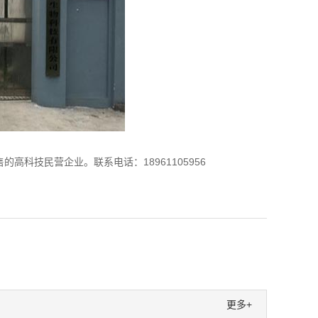
高科技民营企业。联系电话：18961105956
更多+