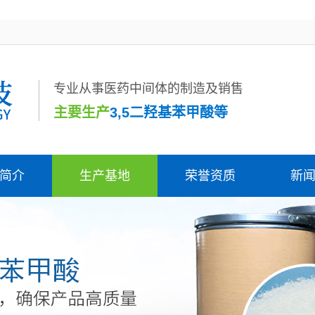
专业从事医药中间体的制造及销售
主要生产
3,5二羟基苯甲酸等
简介
生产基地
荣誉资质
新