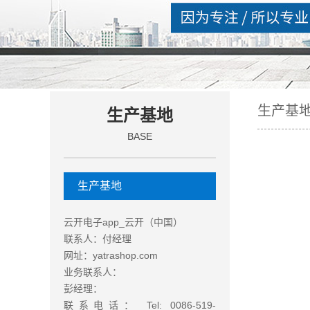
生产基
生产基地
BASE
生产基地
云开电子app_云开（中国）
联系人：付经理
网址：yatrashop.com
业务联系人：
彭经理：
联系电话： Tel: 0086-519-