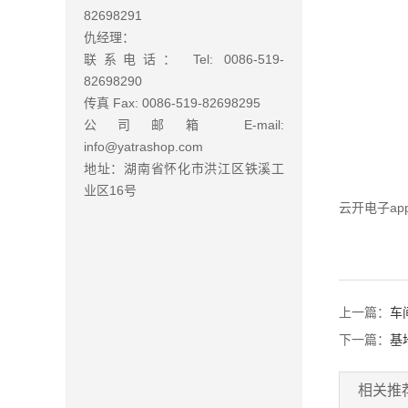
82698291
仇经理：
联系电话： Tel: 0086-519-
82698290
传真 Fax: 0086-519-82698295
公司邮箱 E-mail:
info@yatrashop.com
地址：湖南省怀化市洪江区铁溪工
业区16号
云开电子ap
上一篇：
车
下一篇：
基
相关推