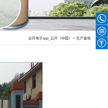
0519
云开电子app_云开（中国）
>
生产基地