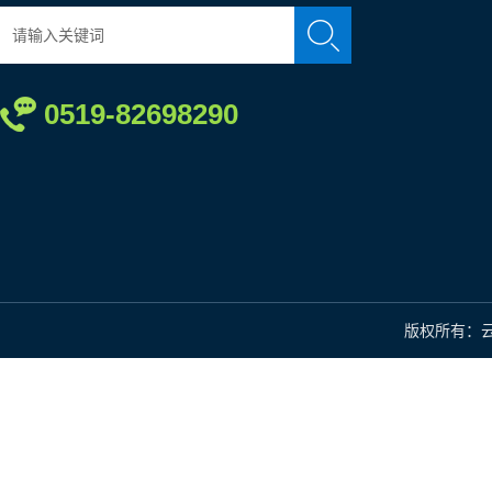
0519-82698290
版权所有：云